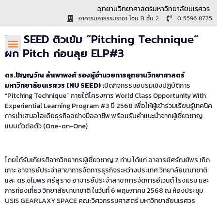
อุทยานวิทยาศาสตร์มหาวิทยาลัยนเรศวร
อาคารมหาธรรมราชา โซน B ชั้น 2
0 5596 8775
NU SEED ติวเข้ม “Pitching Technique”
ฝึก Pitch ก่อนลุย ELP#3
ดร.ปัญญวัณ ลำเพาพงศ์ รองผู้อำนวยการอุทยานวิทยาศาสตร์
มหาวิทยาลัยนเรศวร (NU SEED)
เปิดกิจกรรมอบรมเชิงปฏิบัติการ
“Pitching Technique” ภายใต้โครงการ World Class Opportunity With
Experiential Learning Program #3 ปี 2568 เพื่อให้ผู้เข้าร่วมเรียนรู้เทคนิค
การนำเสนอไอเดียธุรกิจอย่างมืออาชีพ พร้อมรับคำแนะนำจากผู้เชี่ยวชาญ
แบบตัวต่อตัว (One-on-One)
โดยได้รับเกียรติจากวิทยากรผู้เชี่ยวชาญ 2 ท่าน ได้แก่ อาจารย์ศรัณย์พร เกิด
เกาะ อาจารย์ประจำสาขาการจัดการธุรกิจระหว่างประเทศ วิทยาลัยนานาชาติ
และ ดร.ชไมพร ศรีสุราช อาจารย์ประจำสาขาการจัดการอีเวนต์ โรงแรม และ
การท่องเที่ยว วิทยาลัยนานาชาติ ในวันที่ 6 พฤษภาคม 2568 ณ ห้องประชุม
USIS GEARLAXY SPACE คณะวิศวกรรมศาสตร์ มหาวิทยาลัยนเรศวร