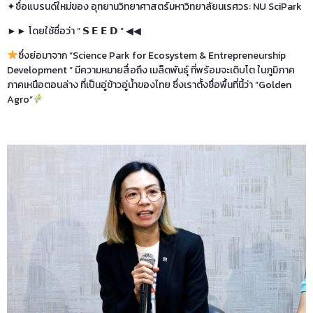
✦ชื่อแบรนด์ใหม่ของ อุทยานวิทยาศาสตร์มหาวิทยาลัยนเรศวร: NU SciPark
►► โดยใช้ชื่อว่า “ 𝗦 𝗘 𝗘 𝗗 ” ◀︎◀︎
ซึ่งย่อมาจาก “Science Park for Ecosystem & Entrepreneurship
Development ” มีความหมายสื่อถึง เมล็ดพันธุ์ ที่พร้อมจะเติบโต ในภูมิภาค
ภาคเหนือตอนล่าง ที่เป็นอู่ข้าวอู่น้ำของไทย ซึ่งเราตั้งชื่อพื้นที่นี้ว่า “Golden
Agro”