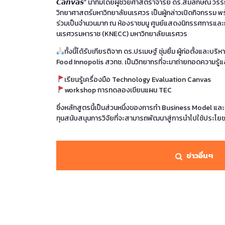
𝘾𝙖𝙣𝙫𝙖𝙨” นำทีมโดยผู้ช่วยศาสตราจารย์ ดร.สมลักษณ์ ว
วิทยาศาสตร์มหาวิทยาลัยนเรศวร เป็นผู้กล่าวเปิดกิจกรรม พร
ร่วมเป็นจำนวนมาก ณ ห้องราชมนู ศูนย์แสดงนิทรรศการและ
นเรศวรมหาราช (KNECC) มหาวิทยาลัยนเรศวร
ทั้งนี้ได้รับเกียรติจาก ดร.ปรเมษฐ์ ชุ่มยิ้ม ผู้ก่อตั้งและบ
Food Innopolis สวทช. เป็นวิทยากรที่จะมาถ่ายทอดความรู้แล
เรียนรู้เครื่องมือ Technology Evaluation Canvas
workshop การทดลองเขียนแผน TEC
ซึ่งหลักสูตรนี้เป็นส่วนหนึ่งของการทำ Business Model และ
ทุนสนับสนุนการวิจัยที่จะสามารถพัฒนาสู่การนำไปใช้ประโยชน
ข่าวอื่นๆ