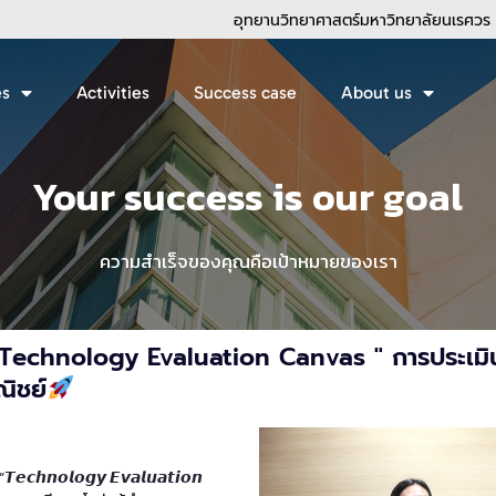
อุทยานวิทยาศาสตร์มหาวิทยาลัยนเรศวร
es
Activities
Success case
About us
Your success is our goal
ความสำเร็จของคุณคือเป้าหมายของเรา
"Technology Evaluation Canvas " การประเม
ณิชย์
𝙣𝙤𝙡𝙤𝙜𝙮 𝙀𝙫𝙖𝙡𝙪𝙖𝙩𝙞𝙤𝙣