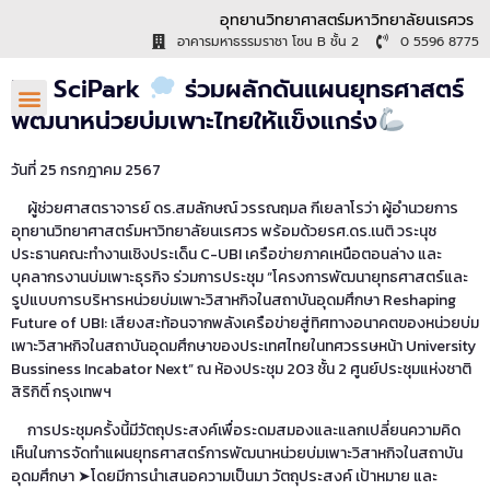
อุทยานวิทยาศาสตร์มหาวิทยาลัยนเรศวร
อาคารมหาธรรมราชา โซน B ชั้น 2
0 5596 8775
NU SciPark
ร่วมผลักดันแผนยุทธศาสตร์
พัฒนาหน่วยบ่มเพาะไทยให้แข็งแกร่ง
วันที่ 25 กรกฎาคม 2567
ผู้ช่วยศาสตราจารย์ ดร.สมลักษณ์ วรรณฤมล กีเยลาโรว่า ผู้อำนวยการ
อุทยานวิทยาศาสตร์มหาวิทยาลัยนเรศวร พร้อมด้วยรศ.ดร.เนติ วระนุช
ประธานคณะทำงานเชิงประเด็น C-UBI เครือข่ายภาคเหนือตอนล่าง และ
บุคลากรงานบ่มเพาะธุรกิจ ร่วมการประชุม “โครงการพัฒนายุทธศาสตร์และ
รูปแบบการบริหารหน่วยบ่มเพาะวิสาหกิจในสถาบันอุดมศึกษา Reshaping
Future of UBI: เสียงสะท้อนจากพลังเครือข่ายสู่ทิศทางอนาคตของหน่วยบ่ม
เพาะวิสาหกิจในสถาบันอุดมศึกษาของประเทศไทยในทศวรรษหน้า University
Bussiness Incabator Next” ณ ห้องประชุม 203 ชั้น 2 ศูนย์ประชุมแห่งชาติ
สิริกิติ์ กรุงเทพฯ
การประชุมครั้งนี้มีวัตถุประสงค์เพื่อระดมสมองและแลกเปลี่ยนความคิด
เห็นในการจัดทำแผนยุทธศาสตร์การพัฒนาหน่วยบ่มเพาะวิสาหกิจในสถาบัน
อุดมศึกษา ➤โดยมีการนำเสนอความเป็นมา วัตถุประสงค์ เป้าหมาย และ