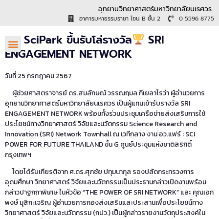
อุทยานวิทยาศาสตร์มหาวิทยาลัยนเรศวร
อาคารมหาธรรมราชา โซน B ชั้น 2
0 5596 8775
NU SciPark ขึ้นรับโล่รางวัล
SRI
ENGAGEMENT NETWORK
วันที่ 25 กรกฎาคม 2567
ผู้ช่วยศาสตราจารย์ ดร.สมลักษณ์ วรรณฤมล กีเยลาโรว่า ผู้อำนวยการ
อุทยานวิทยาศาสตร์มหาวิทยาลัยนเรศวร เป็นผู้แทนเข้ารับรางวัล SRI
ENGAGEMENT NETWORK พร้อมทั้งร่วมประชุมเครือข่ายส่งเสริมการใช้
ประโยชน์ทางวิทยาศาสตร์ วิจัยและนวัตกรรม Science Research and
Innovation (SRI) Network Townhall ณ เวทีกลาง งาน อว.แฟร์ : SCI
POWER FOR FUTURE THAILAND ชั้น G ศูนย์ประชุมแห่งชาติสิริกิติ์
กรุงเทพฯ
โดยได้รับเกียรติจาก ศ.ดร.ศุภชัย ปทุมนากุล รองปลัดกระทรวงการ
อุดมศึกษา วิทยาศาสตร์ วิจัยและนวัตกรรมเป็นประธานกล่าวเปิดงานพร้อม
กล่าวปาฐกถาพิเศษ ในหัวข้อ “THE POWER OF SRI NETWORK” และ คุณเอก
พงษ์ มุสิกะเจริญ ผู้อำนวยการกองส่งเสริมและประสานเพื่อประโยชน์ทาง
วิทยาศาสตร์ วิจัยและนวัตกรรม (กปว.) เป็นผู้กล่าวรายงานวัตถุประสงค์ใน