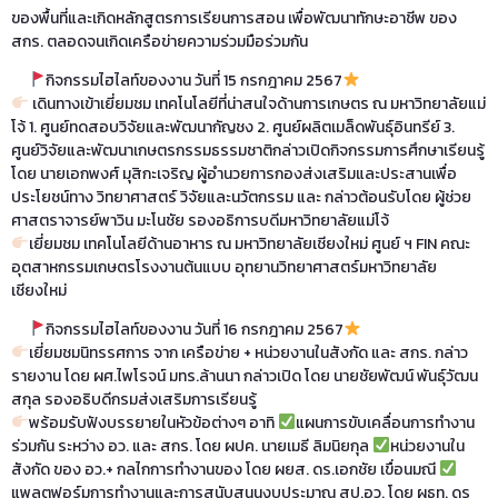
ของพื้นที่และเกิดหลักสูตรการเรียนการสอน เพื่อพัฒนาทักษะอาชีพ ของ
สกร. ตลอดจนเกิดเครือข่ายความร่วมมือร่วมกัน
กิจกรรมไฮไลท์ของงาน วันที่ 15 กรกฎาคม 2567
เดินทางเข้าเยี่ยมชม เทคโนโลยีที่น่าสนใจด้านการเกษตร ณ มหาวิทยาลัยแม่
โจ้ 1. ศูนย์ทดสอบวิจัยและพัฒนากัญชง 2. ศูนย์ผลิตเมล็ดพันธุ์อินทรีย์ 3.
ศูนย์วิจัยและพัฒนาเกษตรกรรมธรรมชาติกล่าวเปิดกิจกรรมการศึกษาเรียนรู้
โดย นายเอกพงศ์ มุสิกะเจริญ ผู้อำนวยการกองส่งเสริมและประสานเพื่อ
ประโยชน์ทาง วิทยาศาสตร์ วิจัยและนวัตกรรม และ กล่าวต้อนรับโดย ผู้ช่วย
ศาสตราจารย์พาวิน มะโนชัย รองอธิการบดีมหาวิทยาลัยแม่โจ้
เยี่ยมชม เทคโนโลยีด้านอาหาร ณ มหาวิทยาลัยเชียงใหม่ ศูนย์ ฯ FIN คณะ
อุตสาหกรรมเกษตรโรงงานต้นแบบ อุทยานวิทยาศาสตร์มหาวิทยาลัย
เชียงใหม่
กิจกรรมไฮไลท์ของงาน วันที่ 16 กรกฎาคม 2567
เยี่ยมชมนิทรรศการ จาก เครือข่าย + หน่วยงานในสังกัด และ สกร. กล่าว
รายงาน โดย ผศ.ไพโรจน์ มทร.ล้านนา กล่าวเปิด โดย นายชัยพัฒน์ พันธุ์วัฒน
สกุล รองอธิบดีกรมส่งเสริมการเรียนรู้
พร้อมรับฟังบรรยายในหัวข้อต่างๆ อาทิ
แผนการขับเคลื่อนการทํางาน
ร่วมกัน ระหว่าง อว. และ สกร. โดย ผปค. นายเมธี ลิมนิยกุล
หน่วยงานใน
สังกัด ของ อว.+ กลไกการทํางานของ โดย ผยส. ดร.เอกชัย เขื่อนมณี
แพลตฟอร์มการทํางานและการสนับสนุนงบประมาณ สป.อว. โดย ผธท. ดร