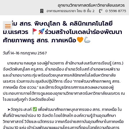
อุทยานวิทยาศาสตร์มหาวิทยาลัยนเรศวร
อาคารมหาธรรมราชา โซน B ชั้น 2
0 5596 8775
►ทีม สกร. พิษณุโลก & คลินิกเทคโนโลยี
ม.นเรศวร
ร่วมสร้างโมเดลนําร่องพัฒนา
ศักยภาพครู สกร. ภาคเหนือ
วันที่ 14-16 กรกฎาคม 2567
นายสมาน กลมกูล รองผู้อำนวยการ สำนักงานส่งเสริมการเรียนรู้ (สกร.)
จังหวัดพิษณุโลก ครูสกร. อำเภอเมือง อำเภอวัดโบสถ์ อำเภอพรหมพิราม
และอำเภอบางกระทุ่ม พร้อมด้วยบุคลากรคลินิกเทคโนโลยีมหาวิทยาลัย
นเรศวร ร่วมการประชุมเชิงปฏิบัติการ เรื่อง “การพัฒนาศักยภาพครู สกร.
ภาคเหนือ ด้วย อววน.” และมีการจัดบูธนิทรรศการแสดงผลงานของผู้
ประกอบการภายใต้การดูแลของอุทยานวิทยาศาสตร์มหาวิทยาลัยนเรศวร ณ
โรงแรมคุ้มภูคํา จังหวัดเชียงใหม่
➤วัตถุประสงค์
เพื่อพัฒนาศักยภาพบุคลากรของ สกร. ภาคเหนือ ใน
พื้นที่เป้าหมายนําร่อง 10 จังหวัด โดยใช้กลไก องค์ความรู้ด้านอุดมศึกษา
วิทยาศาสตร์ วิจัยและนวัตกรรม จากเครือข่ายสถาบันอุดมศึกษาในภาคเหนือ
จํานวน 10 แห่ง เข้าร่วมพัฒนาแผนงานโครงการที่ตอบโจทย์ความต้องการ