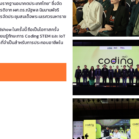
างรากฐานอนาคตประเทศไทย” ซึ่งจัด
ยรติจาก ผศ.ดร.ณัฐพล นิมมานพัชริ
การจัดประชุมสมเด็จพระนเรศวรมหาราช
w ในครั้งนี้ ถือเป็นโอกาสครั้ง
้เรียนรู้ทักษะการ Coding STEM และ IoT
ษะที่จำเป็นสำหรับการประกอบอาชีพใน