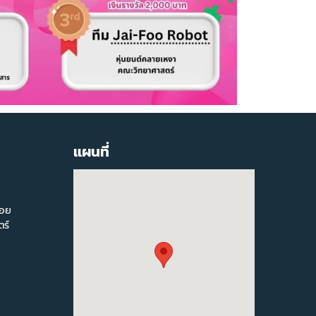
แผนที่
สอย
ร์