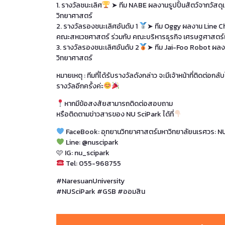
1. รางวัลชนะเลิศ
➤ ทีม NABE ผลงานรูปปั้นสัตว์จากวัสด
วิทยาศาสตร์
2. รางวัลรองชนะเลิศอันดับ 1
➤ ทีม Oggy ผลงาน Line C
คณะสหเวชศาสตร์ ร่วมกับ คณะบริหารธุรกิจ เศรษฐศาสตร์
3. รางวัลรองชนะเลิศอันดับ 2
➤ ทีม Jai-Foo Robot ผลง
วิทยาศาสตร์
หมายเหตุ : ทีมที่ได้รับรางวัลดังกล่าว จะมีเจ้าหน้าที่ติดต่อก
รางวัลอีกครั้งค่ะ
หากมีข้อสงสัยสามารถติดต่อสอบถาม
หรือติดตามข่าวสารของ NU SciPark ได้ที่
FaceBook: อุทยานวิทยาศาสตร์มหาวิทยาลัยนเรศวร: N
Line: @nuscipark
🩷 IG: nu_scipark
Tel: 055-968755
#NaresuanUniversity
#NUSciPark #GSB #ออมสิน