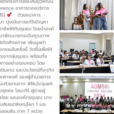
ใต้โครงการออมสินยุวพัฒน์
ference อาคารกองบริการ
MS)
ด้วยธนาคาร
า มุ่งเน้นการแก้ไขปัญหา
อาชีพให้กับชุมชน โดยนำองค์
ลัยมาพัฒนายกระดับคุณภาพ
้เกิดศักยภาพ เพิ่มมูลค่า
นครั้งนี้ จัดขึ้นเพื่อให้
ากลุ่มชุมชน พร้อมทั้ง
การอย่างรอบคอบ โดย
นินงาน และประโยชน์ที่จะเกิด
พาพงศ์ รองผู้อำนวยการ
ฐานะตัวแทนจาก #NuScipark
ุรพล โสมะภีร์ ผู้ช่วยผู้
ย่อย และองค์กรชุมชน นาง
อมสินเขตพิษณุโลก 1 และ
คารออมสิน ภาค 7 หน่วย