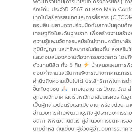
พัฒนาร่วมกัน(การนำเสนอโครงการย่อย) ภาย
รักษ์ถิ่น ประจำปี 2567 ณ ห้อง Main Con
เทคโนโลยีสารสนเทศและการสื่อสาร (CITCO
ออมสิน ผสานความร่วมมือกับสถาบันอุดมศึกษ
เศรษฐกิจในระดับฐานราก เพื่อสร้างงานสร้าง
ความรู้และนวัตกรรมสมัยใหม่จากมหาวิทยา
ภูมิปัญญา และทรัพยากรในท้องถิ่น ส่งเสริมให
และตอบสนองความต้องการของตลาด โดยกิจกรรมใ
ตัวแทนนิสิต ทั้ง 5 ทีม
นำเสนอแผนการพัฒน
ตอบคำถามและรับการพิจารณาจากคณะกรรม
คำนึงถึงความเป็นไปได้ ประสิทธิภาพในการดำเ
ขึ้นกับชุมชน
ภายในงาน ดร.ปัญญวัณ ลำเ
อุทยานวิทยาศาสตร์มหาวิทยาลัยนเรศวร ใน
เป็นผู้กล่าวต้อนรับและเปิดงาน พร้อมด้วย นายส
อำนวยการฝ่ายพัฒนาธุรกิจผู้ประกอบการราย
ชนิกา พิพัฒนานิมิตร ผู้อำนวยการธนาคารอ
นายดำหลิ ตันเยี่ยน ผู้ช่วยผู้อำนวยการธนา