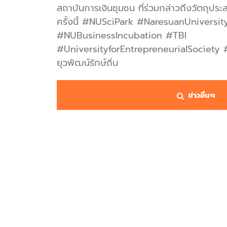
สถาบันการเงินชุมชน ที่ร่วมกล่าวถึงวัตถุป
ครั้งนี้ #NUSciPark #NaresuanUniversit
#NUBusinessIncubation #TBI
#UniversityforEntrepreneurialSociety
ยุวพัฒน์รักษ์ถิ่น
ข่าวอื่นๆ