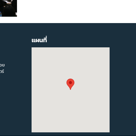
แผนที่
สอย
ร์