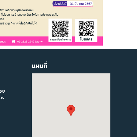
แผนที่
สอย
ร์