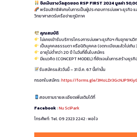
ชิงเงินรางวัลสุดยอด RSP FIRST 2024 มูลค่า 50,00
พร้อมสิทธิพิเศษในการเป็นผู้ประกอบการบ่มเพาะธุรกิจ 
วิทยาศาสตร์เครือข่ายภูมิภาค
คุณสมบัติ
ไม่เคยเข้ารับบริการโครงการบ่มเพาะธุรกิจฯ กับอุทยานว
เป็นบุคคลธรรมดา หรือนิติบุคคล (จดทะเบียนแล้วไม่เกิน 3
อายุไม่ต่ำกว่า 20 ปี ในวันที่ยื่นใบสมัคร
มีแนวคิด (CONCEPT MODEL) ที่ชัดเจนในการสร้างธุรกิจเท
รับสมัครแล้ววันนี้ – 31 มี.ค. 67 นี้เท่านั้น
กรอกใบสมัคร:
https://forms.gle/3MoLDr3GcNJP9Kiy
สอบถามรายละเอียดเพิ่มเติมได้ที่
Facebook
:
Nu SciPark
โทรศัพท์: Tel. 09 2323 2242 : พอใจ